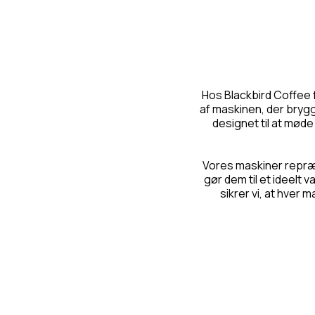
Hos Blackbird Coffee f
af maskinen, der brygg
designet til at møde
Vores maskiner repræs
gør dem til et ideelt
sikrer vi, at hver