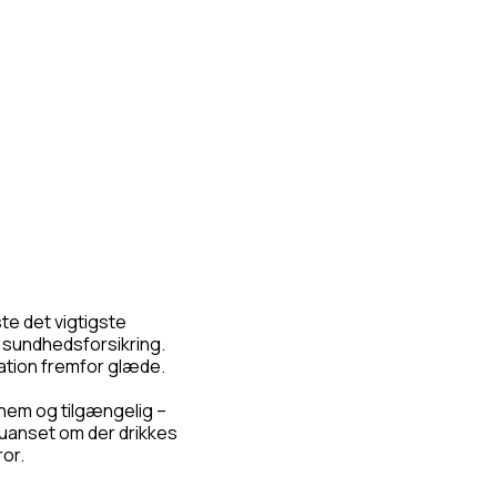
te det vigtigste
 sundhedsforsikring.
ration fremfor glæde.
e nem og tilgængelig –
- uanset om der drikkes
ror.