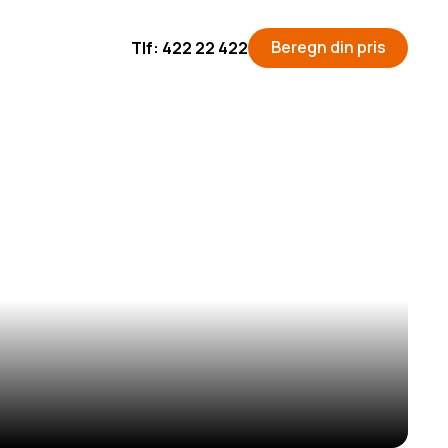
Beregn din pris
Tlf: 422 22 422