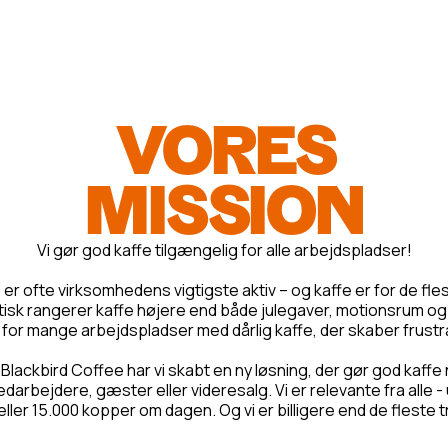
VORES
MISSION
Vi gør god kaffe tilgængelig for alle arbejdspladser!
r ofte virksomhedens vigtigste aktiv – og kaffe er for de fles
isk rangerer kaffe højere end både julegaver, motionsrum og
 for mange arbejdspladser med dårlig kaffe, der skaber frust
 Blackbird Coffee har vi skabt en ny løsning, der gør god kaff
edarbejdere, gæster eller videresalg. Vi er relevante fra alle 
eller 15.000 kopper om dagen. Og vi er billigere end de fleste t