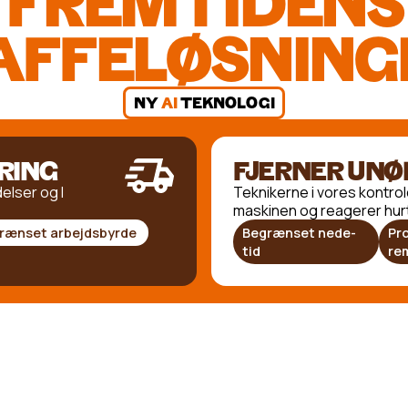
FREMTIDENS
AFFELØSNING
NY
AI
TEKNOLOGI
RING
FJERNER UNØ
elser og I
Teknikerne i vores kontrol
maskinen og reagerer hurt
rænset arbejdsbyrde
Begrænset nede-
Pr
tid
re