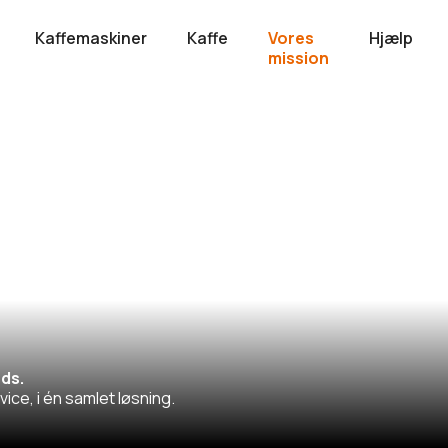
Kaffemaskiner
Kaffe
Vores
Hjælp
mission
R
IRD
ads.
ice, i én samlet løsning.