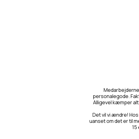
Medarbejderne e
personalegode. Fakt
Alligevel kæmper alt
Det vil vi ændre! Hos
uanset om det er til m
15 