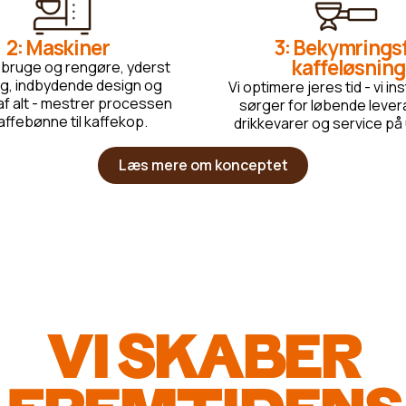
2: Maskiner
3: Bekymringsf
kaffeløsning
t bruge og rengøre, yderst
lig, indbydende design og
Vi optimere jeres tid - vi in
 af alt - mestrer processen
sørger for løbende lever
kaffebønne til kaffekop.
drikkevarer og service på
Læs mere om konceptet
VI SKABER