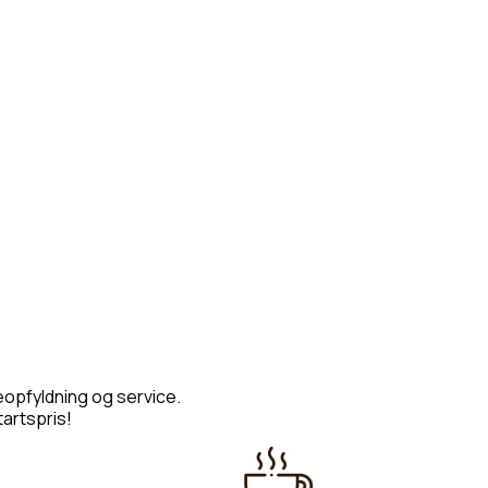
eopfyldning og service.
tartspris!