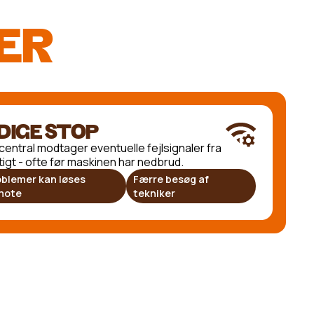
ER
DIGE STOP
central modtager eventuelle fejlsignaler fra
igt - ofte før maskinen har nedbrud.
oblemer kan løses
Færre besøg af
mote
tekniker