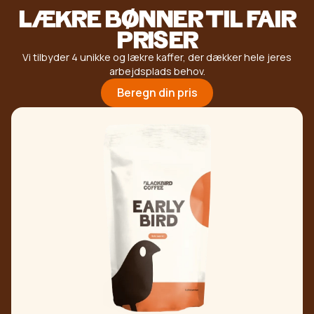
LÆKRE BØNNER TIL FAIR
PRISER
Vi tilbyder 4 unikke og lækre kaffer, der dækker hele jeres
arbejdsplads behov.
Beregn din pris