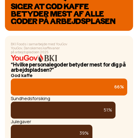
SIGER AT GOD KAFFE
BETYDER MEST AF ALLE
GODER PÅ ARBEJDSPLASEN
BKI Foods i samarbejde med YouGov
YouGov, Danskernes kaffevaner
på arbejdspladsen 2025
“Hvilke personalegoder betyder mest for dig på
arbejdspladsen?”
God kaffe
66%
Sundhedsforsiking
51%
Julegaver
39%