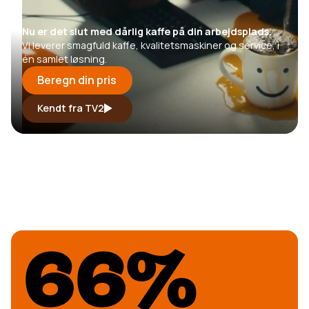
Nu er det slut med dårlig kaffe på din arbejdsplads.
Vi leverer smagfuld kaffe, kvalitetsmaskiner og service, i
én samlet løsning.
Beregn din pris
Kendt fra TV2
66%