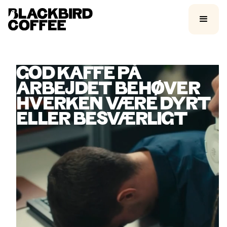
GOD KAFFE PÅ
ARBEJDET BEHØVER
HVERKEN VÆRE DYRT
ELLER BESVÆRLIGT