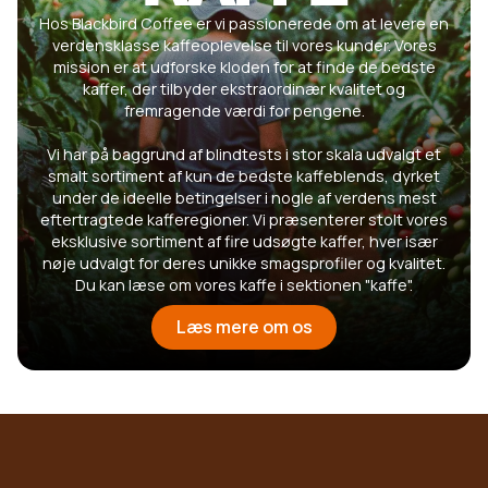
Hos Blackbird Coffee er vi passionerede om at levere en
verdensklasse kaffeoplevelse til vores kunder. Vores
mission er at udforske kloden for at finde de bedste
kaffer, der tilbyder ekstraordinær kvalitet og
fremragende værdi for pengene.
Vi har på baggrund af blindtests i stor skala udvalgt et
smalt sortiment af kun de bedste kaffeblends, dyrket
under de ideelle betingelser i nogle af verdens mest
eftertragtede kafferegioner. Vi præsenterer stolt vores
eksklusive sortiment af fire udsøgte kaffer, hver især
nøje udvalgt for deres unikke smagsprofiler og kvalitet.
Du kan læse om vores kaffe i sektionen "kaffe".
Læs mere om os