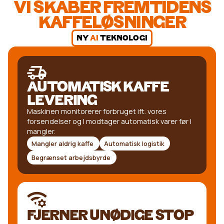
VI SKABER FREMTIDENS
KAFFELØSNINGER
NY
AI
TEKNOLOGI
AUTOMATISK KAFFE
LEVERING
Maskinen monitorerer forbruget ift. vores
forsendelser og I modtager automatisk varer før I
mangler.
Mangler aldrig kaffe
Automatisk logistik
Begrænset arbejdsbyrde
FJERNER UNØDIGE STOP