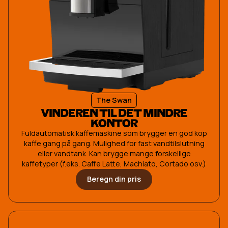
The Swan
VINDEREN TIL DET MINDRE
KONTOR
Fuldautomatisk kaffemaskine som brygger en god kop
kaffe gang på gang. Mulighed for fast vandtilslutning
eller vandtank. Kan brygge mange forskellige
kaffetyper (f.eks. Caffe Latte, Machiato, Cortado osv.)
Beregn din pris