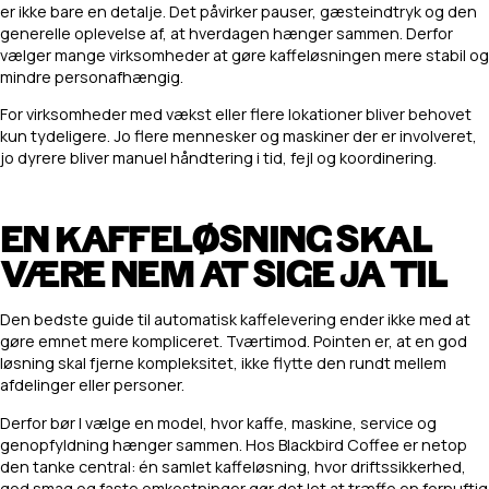
er ikke bare en detalje. Det påvirker pauser, gæsteindtryk og den
generelle oplevelse af, at hverdagen hænger sammen. Derfor
vælger mange virksomheder at gøre kaffeløsningen mere stabil og
mindre personafhængig.
For virksomheder med vækst eller flere lokationer bliver behovet
kun tydeligere. Jo flere mennesker og maskiner der er involveret,
jo dyrere bliver manuel håndtering i tid, fejl og koordinering.
EN KAFFELØSNING SKAL
VÆRE NEM AT SIGE JA TIL
Den bedste guide til automatisk kaffelevering ender ikke med at
gøre emnet mere kompliceret. Tværtimod. Pointen er, at en god
løsning skal fjerne kompleksitet, ikke flytte den rundt mellem
afdelinger eller personer.
Derfor bør I vælge en model, hvor kaffe, maskine, service og
genopfyldning hænger sammen. Hos Blackbird Coffee er netop
den tanke central: én samlet kaffeløsning, hvor driftssikkerhed,
god smag og faste omkostninger gør det let at træffe en fornuftig