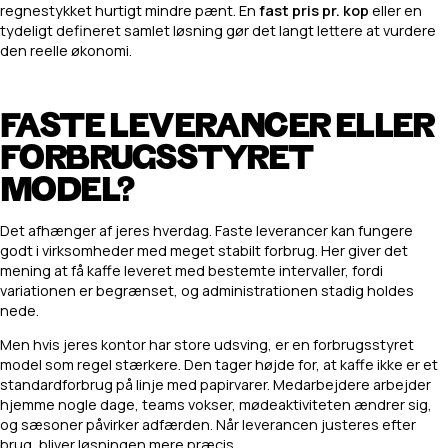
regnestykket hurtigt mindre pænt. En
fast pris pr. kop
eller en
tydeligt defineret samlet løsning gør det langt lettere at vurdere
den reelle økonomi.
FASTE LEVERANCER ELLER
FORBRUGSSTYRET
MODEL?
Det afhænger af jeres hverdag. Faste leverancer kan fungere
godt i virksomheder med meget stabilt forbrug. Her giver det
mening at få kaffe leveret med bestemte intervaller, fordi
variationen er begrænset, og administrationen stadig holdes
nede.
Men hvis jeres kontor har store udsving, er en forbrugsstyret
model som regel stærkere. Den tager højde for, at kaffe ikke er et
standardforbrug på linje med papirvarer. Medarbejdere arbejder
hjemme nogle dage, teams vokser, mødeaktiviteten ændrer sig,
og sæsoner påvirker adfærden. Når leverancen justeres efter
brug, bliver løsningen mere præcis.