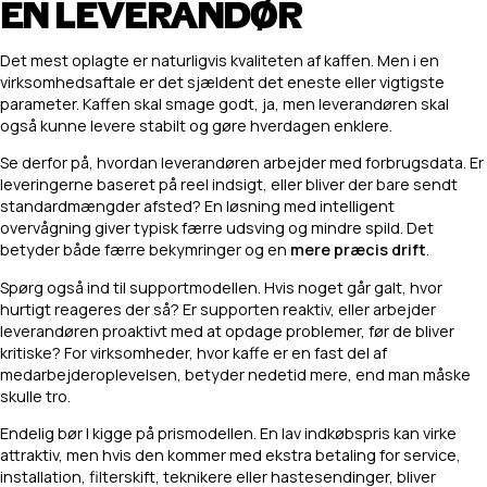
EN LEVERANDØR
Det mest oplagte er naturligvis kvaliteten af kaffen. Men i en
virksomhedsaftale er det sjældent det eneste eller vigtigste
parameter. Kaffen skal smage godt, ja, men leverandøren skal
også kunne levere stabilt og gøre hverdagen enklere.
Se derfor på, hvordan leverandøren arbejder med forbrugsdata. Er
leveringerne baseret på reel indsigt, eller bliver der bare sendt
standardmængder afsted? En løsning med intelligent
overvågning giver typisk færre udsving og mindre spild. Det
betyder både færre bekymringer og en
mere præcis drift
.
Spørg også ind til supportmodellen. Hvis noget går galt, hvor
hurtigt reageres der så? Er supporten reaktiv, eller arbejder
leverandøren proaktivt med at opdage problemer, før de bliver
kritiske? For virksomheder, hvor kaffe er en fast del af
medarbejderoplevelsen, betyder nedetid mere, end man måske
skulle tro.
Endelig bør I kigge på prismodellen. En lav indkøbspris kan virke
attraktiv, men hvis den kommer med ekstra betaling for service,
installation, filterskift, teknikere eller hastesendinger, bliver