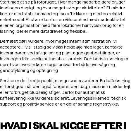
Start med at se på forbruget. Hvor mange medarbejdere bruger
løsningen dagligt, og hvor meget svinger aktiviteten? Et mindre
kontor med stabil bemanding kan ofte klare sig med en relativt
enkel model. Et større kontor, en virksomhed med mødeaktivitet
eller en organisation med flere lokationer har typisk brug for en
løsning, der er mere datadrevet og fleksibel.
Dernæst bør I vurdere, hvor meget intern administration I vil
acceptere. Hvis I stadig selv skal holde øje med lager, kontakte
leverandøren ved afvigelser og planlægge genbestillinger, er
leveringen ikke særlig automatisk i praksis. Den bedste løsning er
den, hvor leverandøren tager ansvar for både overvågning,
genopfyldning og opfølgning.
Service er det tredje punkt, mange undervurderer. En kaffeløsning
er først god, når den også fungerer den dag, maskinen melder fejl,
eller forbruget pludselig stiger. Derfor bør automatisk
kaffelevering ikke vurderes isoleret. Leveringssikkerhed, teknisk
support og proaktiv service er en del af samme regnestykke.
HVAD I SKAL KIGGE EFTER I