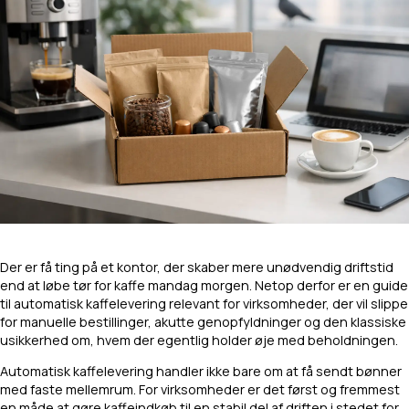
Der er få ting på et kontor, der skaber mere unødvendig driftstid
end at løbe tør for kaffe mandag morgen. Netop derfor er en guide
til automatisk kaffelevering relevant for virksomheder, der vil slippe
for manuelle bestillinger, akutte genopfyldninger og den klassiske
usikkerhed om, hvem der egentlig holder øje med beholdningen.
Automatisk kaffelevering handler ikke bare om at få sendt bønner
med faste mellemrum. For virksomheder er det først og fremmest
en måde at gøre kaffeindkøb til en stabil del af driften i stedet for