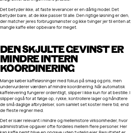
Det betyder ikke, at faste leverancer er en dårlig model. Det
betyder bare, at de ikke passer til alle. Den rigtige løsning er den,
der matcher jeres forbrugsmønster og ikke tvinger jer til enten at
mangle kaffe eller opbevare for meget.
DEN SKJULTE GEVINST ER
MINDRE INTERN
KOORDINERING
Mange køber kaffeløsninger med fokus på smag og pris, men
undervurderer værdien af mindre koordinering. Når automatisk
kaffelevering fungerer ordentligt, slipper I ikke kun for at bestille. I
slipper også for at følge op, rykke, kontrollere lager og håndtere
de små daglige afbrydelser, som samlet set koster mere tid, end
de fleste regner med.
Det er især relevant i mindre og mellemstore virksomheder, hvor
administrative opgaver ofte fordeles mellem flere personer. Her
kan kaffe nemt blive en opgave uden tydelig ejer. Resultatet er